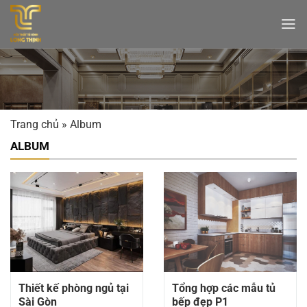
Bỏ
qua
nội
dung
Trang chủ
»
Album
ALBUM
Thiết kế phòng ngủ tại
Tổng hợp các mẫu tủ
Sài Gòn
bếp đẹp P1