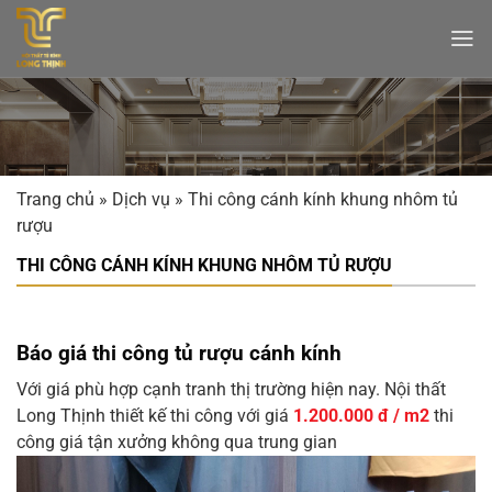
Bỏ
qua
nội
dung
Trang chủ
»
Dịch vụ
»
Thi công cánh kính khung nhôm tủ
rượu
THI CÔNG CÁNH KÍNH KHUNG NHÔM TỦ RƯỢU
Báo giá thi công tủ rượu cánh kính
Với giá phù hợp cạnh tranh thị trường hiện nay. Nội thất
Long Thịnh thiết kế thi công với giá
1.200.000 đ / m2
thi
công giá tận xưởng không qua trung gian