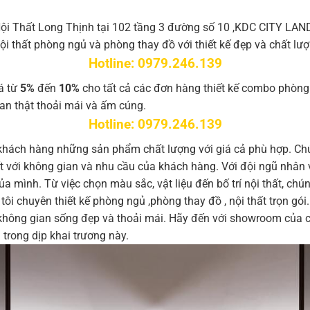
i Thất Long Thịnh tại 102 tầng 3 đường số 10 ,KDC CITY LAND
 thất phòng ngủ và phòng thay đồ với thiết kế đẹp và chất lượ
Hotline: 0979.246.139
á từ
5%
đến
10%
cho tất cả các đơn hàng thiết kế combo phòng n
an thật thoải mái và ấm cúng.
Hotline: 0979.246.139
khách hàng những sản phẩm chất lượng với giá cả phù hợp. Ch
hất với không gian và nhu cầu của khách hàng. Với đội ngũ nhân 
a mình. Từ việc chọn màu sắc, vật liệu đến bố trí nội thất, chú
ôi chuyên thiết kế phòng ngủ ,phòng thay đồ , nội thất trọn gó
 không gian sống đẹp và thoải mái. Hãy đến với showroom của
trong dịp khai trương này.