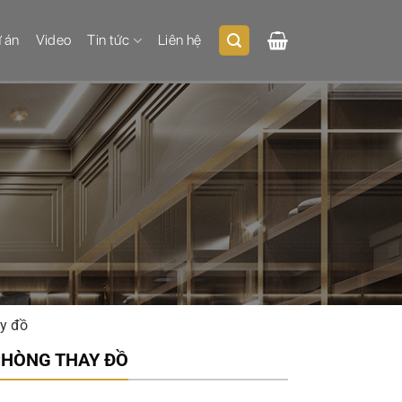
 án
Video
Tin tức
Liên hệ
y đồ
PHÒNG THAY ĐỒ