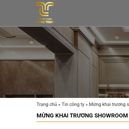
Bỏ
qua
nội
dung
Trang chủ
»
Tin công ty
»
Mừng khai trương 
MỪNG KHAI TRƯƠNG SHOWROOM G