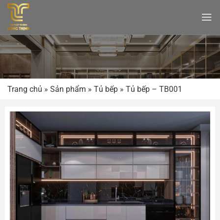
Bỏ
qua
nội
dung
Trang chủ
»
Sản phẩm
»
Tủ bếp
»
Tủ bếp – TB001