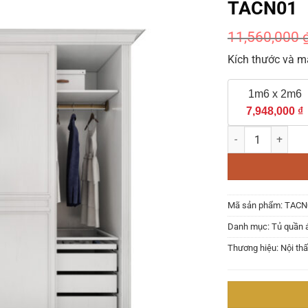
TACN01
11,560,000
Kích thước và m
1m6 x 2m6
7,948,000
₫
Tủ Quần Áo Gỗ Cô
Mã sản phẩm:
TACN
Danh mục:
Tủ quần 
Thương hiệu:
Nội th