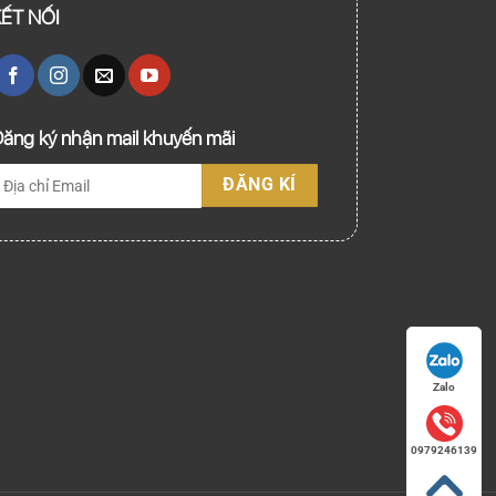
KẾT NỐI
ăng ký nhận mail khuyến mãi
Zalo
0979246139