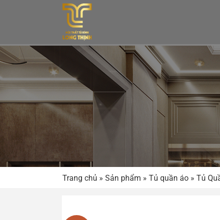
Bỏ
qua
nội
dung
Trang chủ
»
Sản phẩm
»
Tủ quần áo
»
Tủ Qu