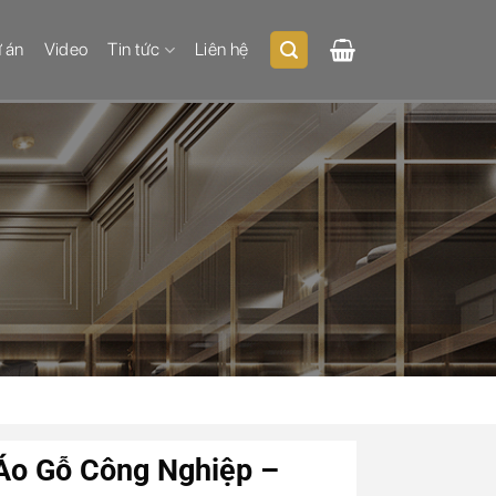
 án
Video
Tin tức
Liên hệ
Áo Gỗ Công Nghiệp –