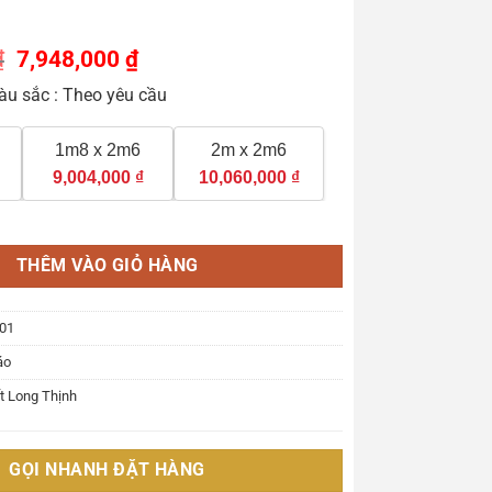
Giá
Giá
₫
7,948,000
₫
gốc
hiện
àu sắc : Theo yêu cầu
là:
tại
11,560,000 ₫.
là:
7,948,000 ₫.
1m8 x 2m6
2m x 2m6
9,004,000
₫
10,060,000
₫
ng Nghiệp - TACN01 số lượng
THÊM VÀO GIỎ HÀNG
01
áo
ất Long Thịnh
GỌI NHANH ĐẶT HÀNG