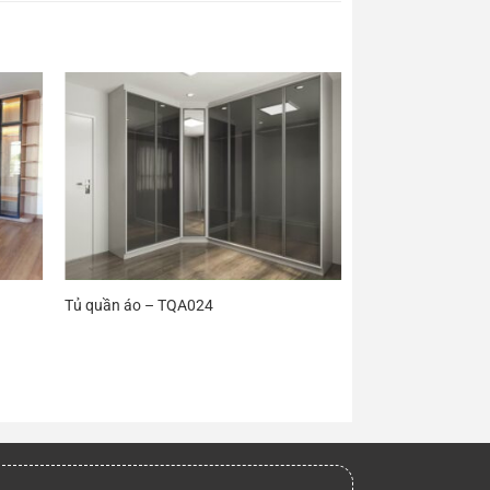
Tủ quần áo – TQA024
Tủ quần áo – TQA
0 ₫.