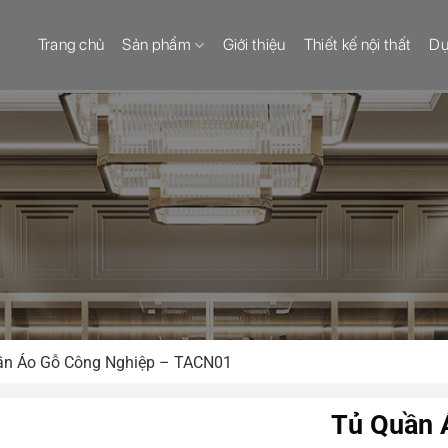
Trang chủ
Sản phẩm
Giới thiệu
Thiết kế nội thất
Dự
ần Áo Gỗ Công Nghiệp – TACN01
Tủ Quần 