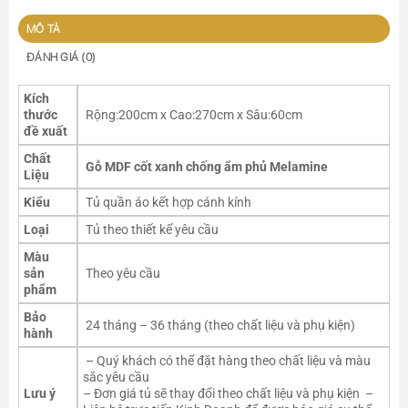
MÔ TẢ
ĐÁNH GIÁ (0)
Kích
thước
Rộng:200cm x Cao:270cm x Sâu:60cm
đề xuất
Chất
Gỗ MDF cốt xanh chống ẩm phủ Melamine
Liệu
Kiểu
Tủ quần áo kết hợp cánh kính
Loại
Tủ theo thiết kế yêu cầu
Màu
sản
Theo yêu cầu
phẩm
Bảo
24 tháng – 36 tháng (theo chất liệu và phụ kiện)
hành
– Quý khách có thể đặt hàng theo chất liệu và màu
sắc yêu cầu
Lưu ý
– Đơn giá tủ sẽ thay đổi theo chất liệu và phụ kiện –