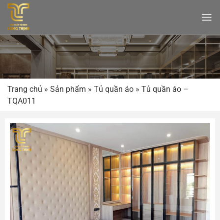
Bỏ
qua
nội
dung
Trang chủ
»
Sản phẩm
»
Tủ quần áo
»
Tủ quần áo –
TQA011