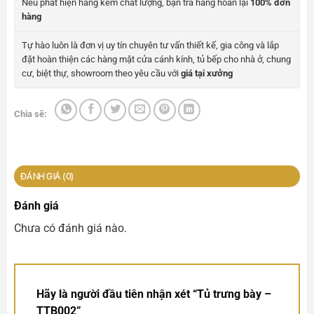
Nếu phát hiện hàng kém chất lượng, bạn trả hàng hoàn lại
100% đơn
hàng
Tự hào luôn là đơn vị uy tín chuyên tư vấn thiết kế, gia công và lắp
đặt hoàn thiện các hàng mặt cửa cánh kính, tủ bếp cho nhà ở, chung
cư, biệt thự, showroom theo yêu cầu với
giá tại xưởng
Chia sẽ:
ĐÁNH GIÁ (0)
Đánh giá
Chưa có đánh giá nào.
Hãy là người đầu tiên nhận xét “Tủ trưng bày –
TTB002”