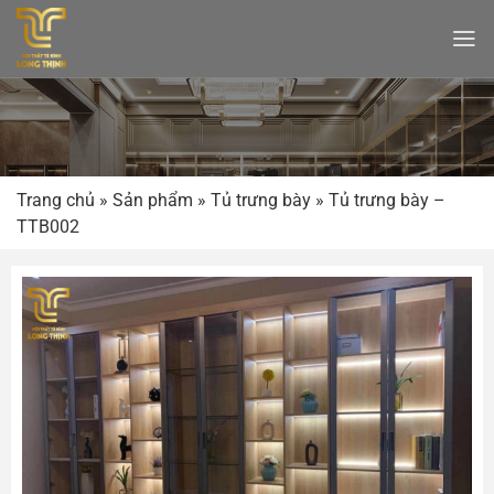
Bỏ
qua
nội
dung
Trang chủ
»
Sản phẩm
»
Tủ trưng bày
»
Tủ trưng bày –
TTB002