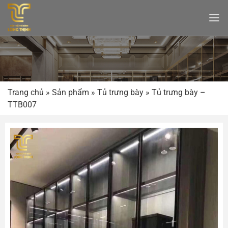
Bỏ
qua
nội
dung
Trang chủ
»
Sản phẩm
»
Tủ trưng bày
»
Tủ trưng bày –
TTB007