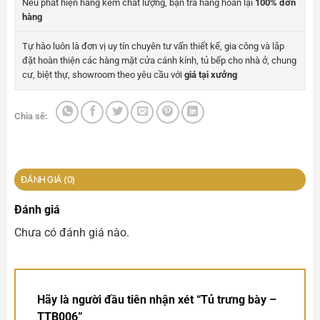
Nếu phát hiện hàng kém chất lượng, bạn trả hàng hoàn lại
100% đơn
hàng
Tự hào luôn là đơn vị uy tín chuyên tư vấn thiết kế, gia công và lắp
đặt hoàn thiện các hàng mặt cửa cánh kính, tủ bếp cho nhà ở, chung
cư, biệt thự, showroom theo yêu cầu với
giá tại xưởng
Chia sẽ:
ĐÁNH GIÁ (0)
Đánh giá
Chưa có đánh giá nào.
Hãy là người đầu tiên nhận xét “Tủ trưng bày –
TTB006”