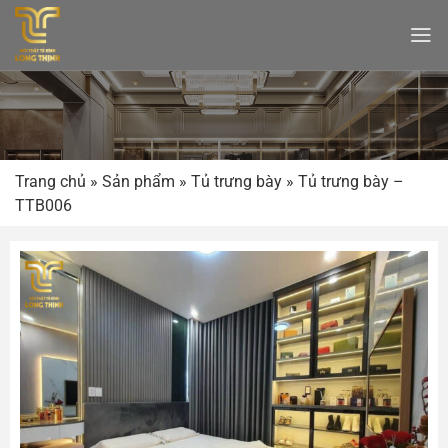
Bỏ
qua
nội
dung
Trang chủ
»
Sản phẩm
»
Tủ trưng bày
»
Tủ trưng bày –
TTB006